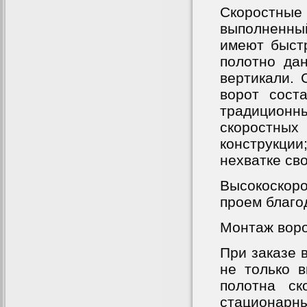
Скоростны
выполненный
имеют быст
полотно дан
вертикали. 
ворот соста
традицион
скоростных
конструкци
нехватке св
Высокоскор
проем благо
Монтаж воро
При заказе 
не только в
полотна ск
стационарны