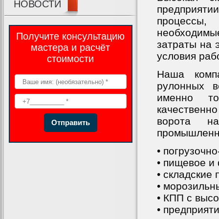
НОВОСТИ
предприятии
процессы, 
необходимы
Получите консультацию
затраты на 
мастера и расчёт
условия раб
стоимости
Наша комп
рулонных в
именно то
качественн
ворота н
Отправить
промышленно
• погрузочно
• пищевое и
• складские
• морозильн
• КПП с выс
• предприят