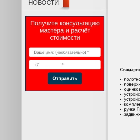
НОВОСТИ
Получите консультацию
мастера и расчёт
стоимости
Стандартн
Отправить
- полотн
- поверхн
- оцинко
- устрой
- устрой
- компле
- ручка 
- задвижк