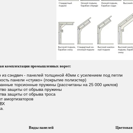
ая комплектация промышленных ворот:
о из сэндвич - панелей толщиной 40мм с усилением под петли
ость панели «стукко» (покрытие полиэстер)
ванные торсионные пружины (рассчитаны на 25 000 циклов)
ство защиты от обрыва пружины
ства защиты от обрыва троса
кт амортизаторов
ПВХ
а.
Виды панелей
Цветовая