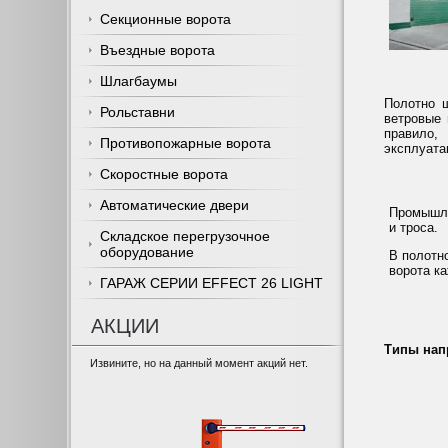
Секционные ворота
Въездные ворота
Шлагбаумы
Полотно 
Рольставни
ветровые 
правило,
Противопожарные ворота
эксплуата
Скоростные ворота
Автоматические двери
Промышле
и троса.
Складское перегрузочное
оборудование
В полотн
ворота ка
ГАРАЖ СЕРИИ EFFECT 26 LIGHT
АКЦИИ
Типы нап
Извините, но на
данный
момент
акций
нет
.